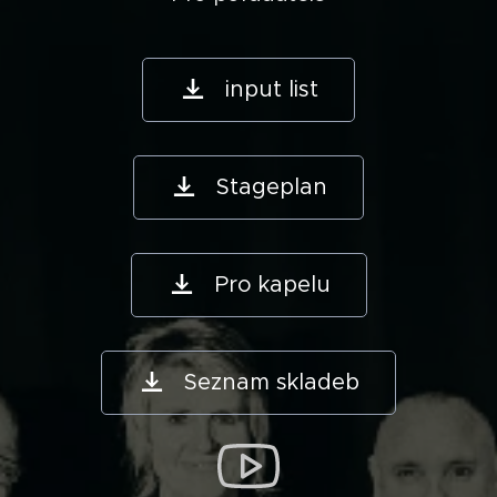
input list
Stageplan
Pro kapelu
Seznam skladeb